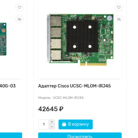
-40G-03
Адаптер Cisco UCSC-MLOM-IRJ45
UCSC-MLOM-IRJ45
42645 ₽
В корзину
Посмотреть