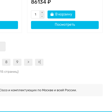
86134 ₽
В корзину
Посмотреть
е
8
9
>
>|
 15 страниц)
Cisco и комплектующих по Москве и всей России.