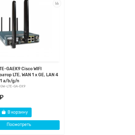
-GAEK9 Cisco WIFI
атор LTE, WAN 1 x GE, LAN 4
11 a/b/g/n
9GW-LTE-GA-EK9
 ₽
В корзину
Посмотреть