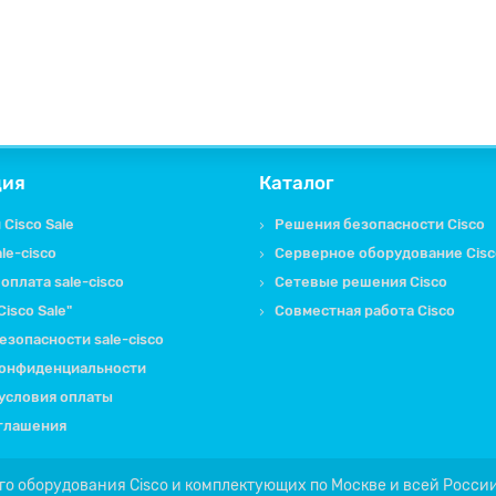
ция
Каталог
Cisco Sale
Решения безопасности Cisco
le-cisco
Серверное оборудование Cisc
оплата sale-cisco
Сетевые решения Cisco
isco Sale"
Совместная работа Cisco
езопасности sale-cisco
конфиденциальности
условия оплаты
глашения
ого оборудования Cisco и комплектующих по Москве и всей России