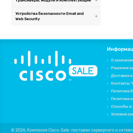
Трансиверы, модули и комплектующие
Устройства безопасности Email and
Web Security
Информа
О компании 
Решения sa
Доставка и 
Контакты "C
Политика б
Политика 
Способы и 
Условия со
© 2026,
Компания Cisco-Sale: поставки серверного и сетев