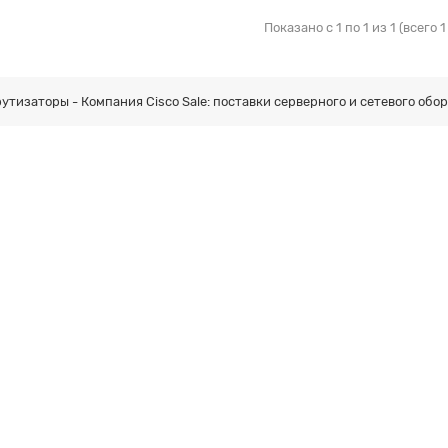
Показано с 1 по 1 из 1 (всего 
утизаторы - Компания Cisco Sale: поставки серверного и сетевого обо