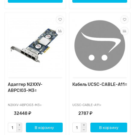
Адаптер N2XXV-
Кабель UCSC-CABLE-A11=
ABPCI03-M3=
N2XXV-ABPCI03-M3=
UCSC-CABLE-A11=
32448 ₽
2787 ₽
В корзину
В корзину